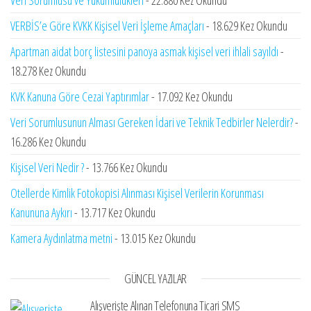
Veri Sorumlusu ve Yükümlülükleri
- 22.880 Kez Okundu
VERBİS’e Göre KVKK Kişisel Veri İşleme Amaçları
- 18.629 Kez Okundu
Apartman aidat borç listesini panoya asmak kişisel veri ihlali sayıldı
-
18.278 Kez Okundu
KVK Kanuna Göre Cezai Yaptırımlar
- 17.092 Kez Okundu
Veri Sorumlusunun Alması Gereken İdari ve Teknik Tedbirler Nelerdir?
-
16.286 Kez Okundu
Kişisel Veri Nedir ?
- 13.766 Kez Okundu
Otellerde Kimlik Fotokopisi Alınması Kişisel Verilerin Korunması
Kanununa Aykırı
- 13.717 Kez Okundu
Kamera Aydınlatma metni
- 13.015 Kez Okundu
GÜNCEL YAZILAR
Alışverişte Alınan Telefonuna Ticari SMS