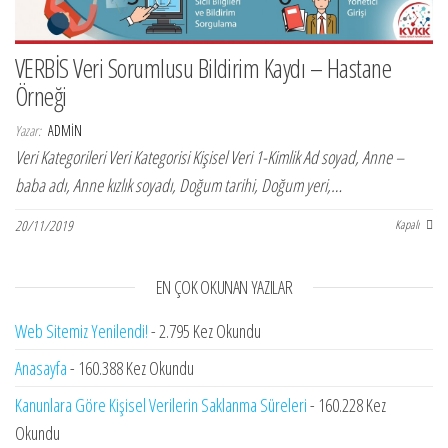
ş
t
i
VERBİS Veri Sorumlusu Bildirim Kaydı – Hastane
r
Örneği
Yazar:
ADMIN
Veri Kategorileri Veri Kategorisi Kişisel Veri 1-Kimlik Ad soyad, Anne –
baba adı, Anne kızlık soyadı, Doğum tarihi, Doğum yeri,…
20/11/2019
Kapalı
EN ÇOK OKUNAN YAZILAR
Web Sitemiz Yenilendi!
- 2.795 Kez Okundu
Anasayfa
- 160.388 Kez Okundu
Kanunlara Göre Kişisel Verilerin Saklanma Süreleri
- 160.228 Kez
Okundu