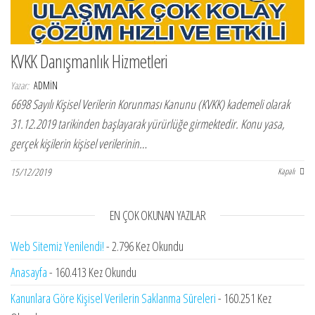
ş
t
i
KVKK Danışmanlık Hizmetleri
r
Yazar:
ADMIN
6698 Sayılı Kişisel Verilerin Korunması Kanunu (KVKK) kademeli olarak
31.12.2019 tarikinden başlayarak yürürlüğe girmektedir. Konu yasa,
gerçek kişilerin kişisel verilerinin…
15/12/2019
Kapalı
EN ÇOK OKUNAN YAZILAR
Web Sitemiz Yenilendi!
- 2.796 Kez Okundu
Anasayfa
- 160.413 Kez Okundu
Kanunlara Göre Kişisel Verilerin Saklanma Süreleri
- 160.251 Kez