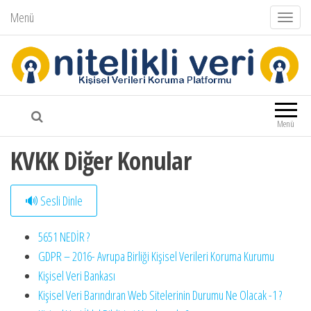
Menü
N
a
v
i
Nitelikli Veri
Kişisel Verileri Koruma Platformu
g
a
Menü
s
KVKK Diğer Konular
y
o
n
🔊 Sesli Dinle
u
d
5651 NEDİR ?
e
GDPR – 2016- Avrupa Birliği Kişisel Verileri Koruma Kurumu
ğ
Kişisel Veri Bankası
i
Kişisel Veri Barındıran Web Sitelerinin Durumu Ne Olacak -1 ?